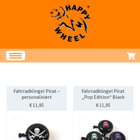
Zur
Zum
Navigation
Inhalt
springen
springen
Produkte
STREET-TAG®
Klingeln und Hupen
Fahrradklingel Pirat –
Fahrradklingel Pirat
personalisiert
„Pop Edition“ Black
Speichenschmuck
€
11,95
€
11,95
Accessoires
Service
Fragen und Antworten
Montageanleitungen