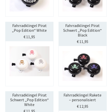
STREET-TAG® Ersatz-Folien
Händler
Über Happy Wheel
Fahrradklingel Pirat
Fahrradklingel Pirat
Wer ist SPOOKY?
„Pop Edition“ White
Schwert „Pop Edition“
Black
€
11,95
Philosophie
€
11,95
Geschichte
Kontakt
Mein Konto
Fahrradklingel Pirat
Fahrradklingel Rakete
Schwert „Pop Edition“
– personalisiert
White
€
12,95
€
11,95