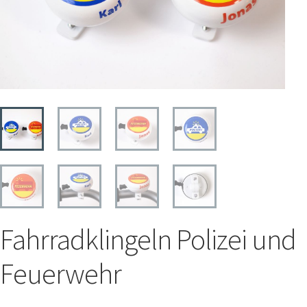
STREET-TAG® Ersatz-Folien
Händler
Über Happy Wheel
Wer ist SPOOKY?
Philosophie
Geschichte
Kontakt
Mein Konto
Fahrradklingeln Polizei und
Feuerwehr