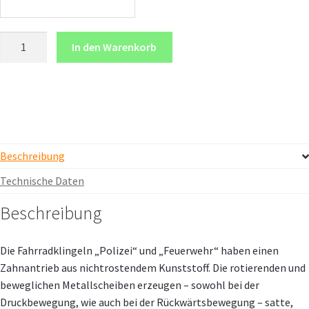
Fahrradklingeln
In den Warenkorb
Polizei
und
Feuerwehr
Menge
Beschreibung
Technische Daten
Beschreibung
Die Fahrradklingeln „Polizei“ und „Feuerwehr“ haben einen
Zahnantrieb aus nichtrostendem Kunststoff. Die rotierenden und
beweglichen Metallscheiben erzeugen – sowohl bei der
Druckbewegung, wie auch bei der Rückwärtsbewegung – satte,