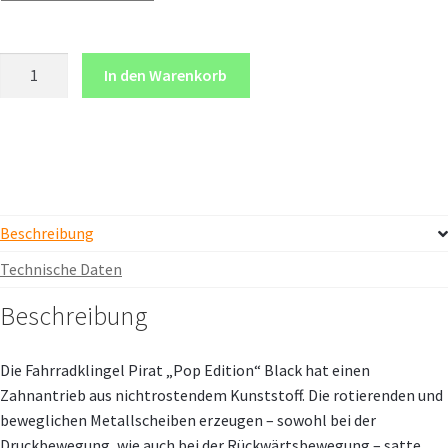
Fahrradklingel
In den Warenkorb
Pirat
„Pop
Edition“
Black
Menge
Beschreibung
Technische Daten
Beschreibung
Die Fahrradklingel Pirat „Pop Edition“ Black hat einen
Zahnantrieb aus nichtrostendem Kunststoff. Die rotierenden und
beweglichen Metallscheiben erzeugen – sowohl bei der
Druckbewegung, wie auch bei der Rückwärtsbewegung – satte,