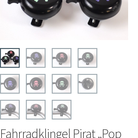
STREET-TAG® Ersatz-Folien
Händler
Über Happy Wheel
Wer ist SPOOKY?
Philosophie
Geschichte
Kontakt
Mein Konto
Fahrradklingel Pirat „Pop