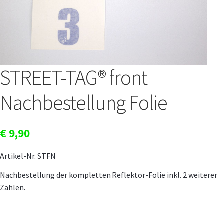
STREET-TAG® Ersatz-Folien
Händler
Über Happy Wheel
Wer ist SPOOKY?
STREET-TAG® front
Philosophie
Geschichte
Nachbestellung Folie
Kontakt
Mein Konto
€
9,90
Artikel-Nr. STFN
Nachbestellung der kompletten Reflektor-Folie inkl. 2 weiterer
Zahlen.