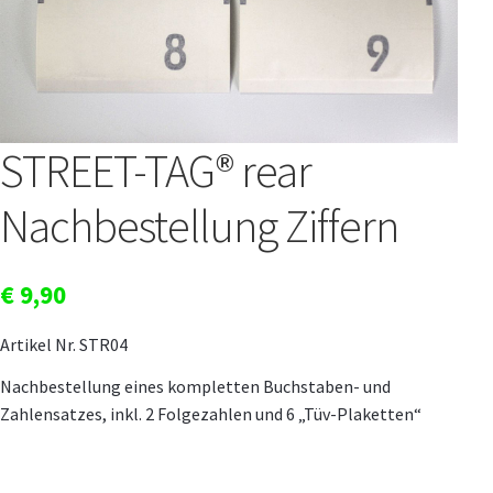
STREET-TAG® Ersatz-Folien
Händler
Über Happy Wheel
Wer ist SPOOKY?
STREET-TAG® rear
Philosophie
Geschichte
Nachbestellung Ziffern
Kontakt
Mein Konto
€
9,90
Artikel Nr. STR04
Nachbestellung eines kompletten Buchstaben- und
Zahlensatzes, inkl. 2 Folgezahlen und 6 „Tüv-Plaketten“