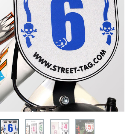
STREET-TAG® Ersatz-Folien
Händler
Über Happy Wheel
Wer ist SPOOKY?
Philosophie
Geschichte
Kontakt
Mein Konto