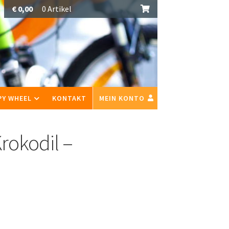
€
0,00
0 Artikel
PY WHEEL
KONTAKT
MEIN KONTO
rokodil –