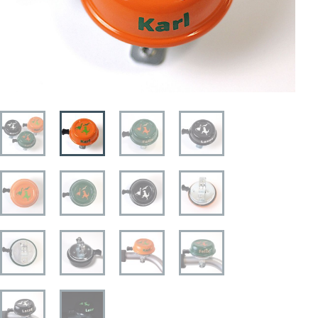
STREET-TAG® Ersatz-Folien
Händler
Über Happy Wheel
Wer ist SPOOKY?
Philosophie
Geschichte
Kontakt
Mein Konto