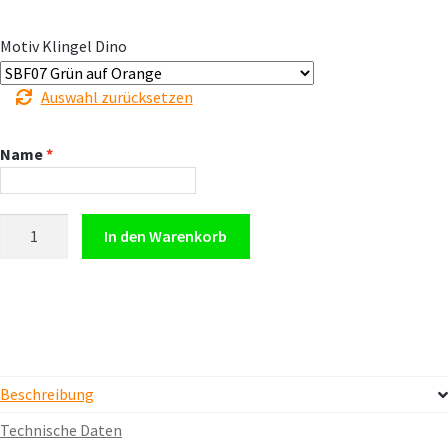
Motiv Klingel Dino
Auswahl zurücksetzen
Name
Fahrradklingel
In den Warenkorb
Dino
–
personalisiert
Menge
Beschreibung
Technische Daten