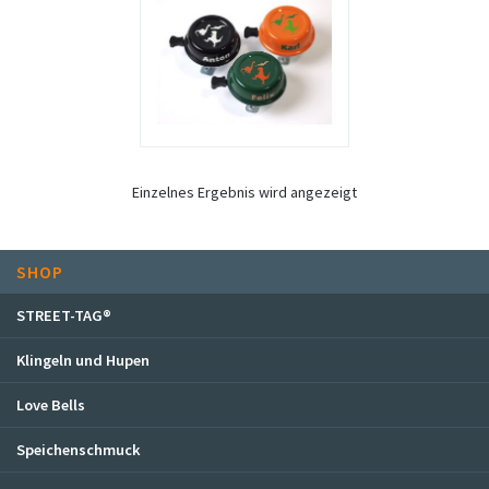
STREET-TAG® Ersatz-Folien
Händler
Über Happy Wheel
Wer ist SPOOKY?
Philosophie
Einzelnes Ergebnis wird angezeigt
Geschichte
Kontakt
Mein Konto
SHOP
STREET-TAG®
Klingeln und Hupen
Love Bells
Speichenschmuck