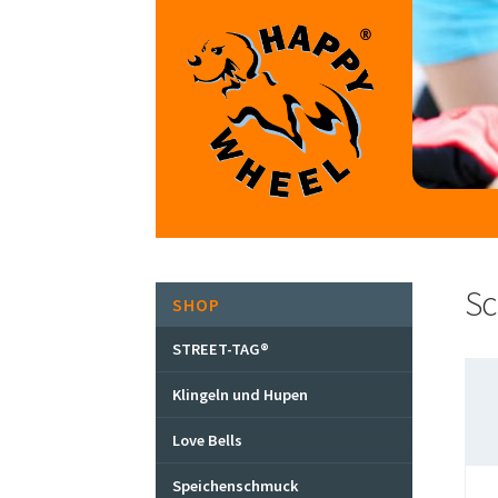
Zur
Zum
Navigation
Inhalt
springen
springen
Sc
SHOP
STREET-TAG®
Klingeln und Hupen
Love Bells
Speichenschmuck