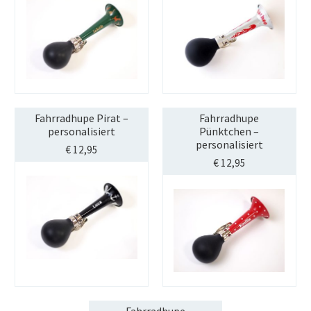
STREET-TAG® Ersatz-Folien
Händler
Über Happy Wheel
Wer ist SPOOKY?
Philosophie
Fahrradhupe Pirat –
Fahrradhupe
Geschichte
personalisiert
Pünktchen –
personalisiert
€
12,95
Kontakt
€
12,95
Mein Konto
Fahrradhupe