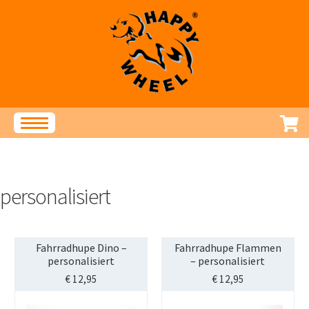
Zur
Zum
Navigation
Inhalt
springen
springen
Produkte
STREET-TAG®
personalisiert
Klingeln und Hupen
Speichenschmuck
Accessoires
Fahrradhupe Dino –
Fahrradhupe Flammen
Service
personalisiert
– personalisiert
€
12,95
€
12,95
Fragen und Antworten
Montageanleitungen