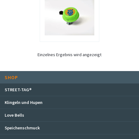
STREET-TAG® Ersatz-Folien
Händler
Über Happy Wheel
Wer ist SPOOKY?
Philosophie
Einzelnes Ergebnis wird angezeigt
Geschichte
Kontakt
Mein Konto
SHOP
STREET-TAG®
Klingeln und Hupen
Love Bells
Speichenschmuck