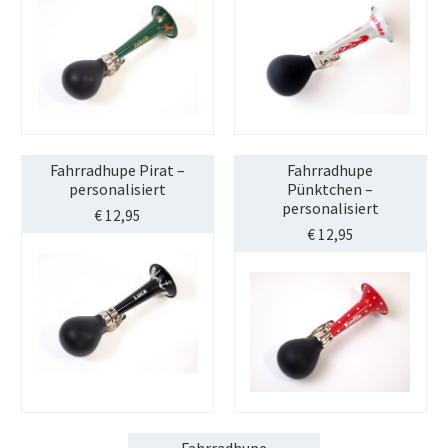
STREET-TAG® Ersatz-Folien
Händler
Über Happy Wheel
Wer ist SPOOKY?
Philosophie
Fahrradhupe Pirat –
Fahrradhupe
Geschichte
personalisiert
Pünktchen –
personalisiert
€
12,95
Kontakt
€
12,95
Mein Konto
Fahrradhupe