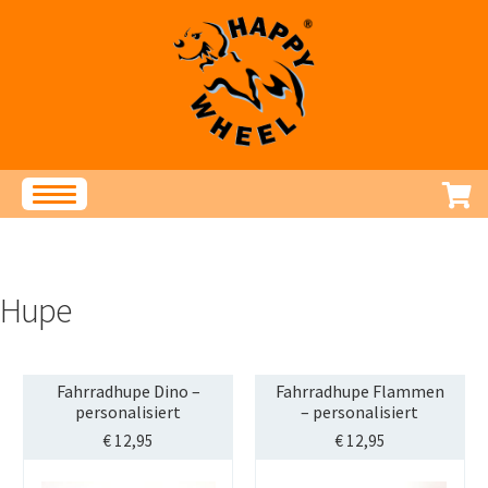
Zur
Zum
Navigation
Inhalt
springen
springen
Produkte
STREET-TAG®
Hupe
Klingeln und Hupen
Speichenschmuck
Accessoires
Fahrradhupe Dino –
Fahrradhupe Flammen
Service
personalisiert
– personalisiert
€
12,95
€
12,95
Fragen und Antworten
Montageanleitungen