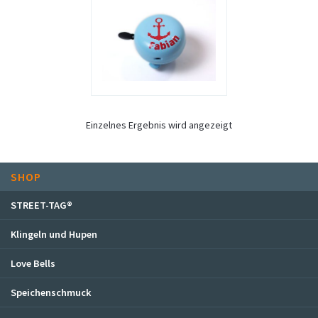
STREET-TAG® Ersatz-Folien
Händler
Über Happy Wheel
Wer ist SPOOKY?
Philosophie
Einzelnes Ergebnis wird angezeigt
Geschichte
Kontakt
Mein Konto
SHOP
STREET-TAG®
Klingeln und Hupen
Love Bells
Speichenschmuck