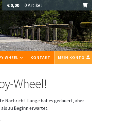
€
0,00
0 Artikel
PY WHEEL
KONTAKT
MEIN KONTO
py-Wheel!
ute Nachricht. Lange hat es gedauert, aber
 als zu Beginn erwartet.
.