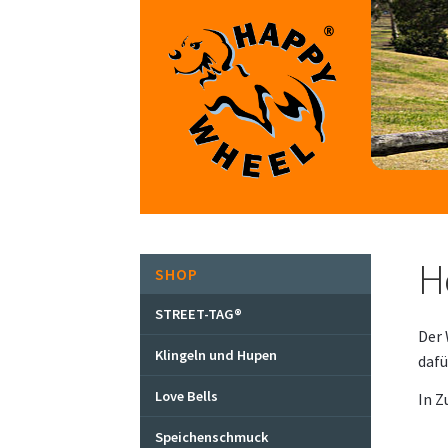
Zur
Zum
Navigation
Inhalt
springen
springen
H
SHOP
STREET-TAG®
Der 
Klingeln und Hupen
dafü
Love Bells
In Z
Speichenschmuck